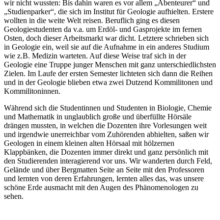
wir nicht wussten: Bis dahin waren es vor allem „Abenteurer“ und
„Studienparker“, die sich im Institut für Geologie aufhielten. Erstere
wollten in die weite Welt reisen. Beruflich ging es diesen
Geologiestudenten da v.a. um Erdöl- und Gasprojekte im fernen
Osten, doch dieser Arbeitsmarkt war dicht. Letztere schrieben sich
in Geologie ein, weil sie auf die Aufnahme in ein anderes Studium
wie z.B. Medizin warteten. Auf diese Weise traf sich in der
Geologie eine Truppe junger Menschen mit ganz unterschiedlichsten
Zielen. Im Laufe der ersten Semester lichteten sich dann die Reihen
und in der Geologie blieben etwa zwei Dutzend Kommilitonen und
Kommilitoninnen.
Während sich die Studentinnen und Studenten in Biologie, Chemie
und Mathematik in unglaublich große und überfüllte Hörsäle
drängen mussten, in welchen die Dozenten ihre Vorlesungen weit
und irgendwie unerreichbar vom Zuhörenden abhielten, saßen wir
Geologen in einem kleinen alten Hörsaal mit hölzernen
Klappbänken, die Dozenten immer direkt und ganz persönlich mit
den Studierenden interagierend vor uns. Wir wanderten durch Feld,
Gelände und über Bergmatten Seite an Seite mit den Professoren
und lernten von deren Erfahrungen, lernten alles das, was unsere
schöne Erde ausmacht mit den Augen des Phänomenologen zu
sehen.