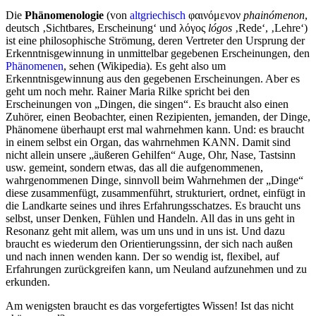
Die
Phänomenologie
(von
altgriechisch
φαινόμενον
phainómenon
,
deutsch ‚Sichtbares, Erscheinung‘ und λόγος
lógos
‚Rede‘, ‚Lehre‘)
ist eine philosophische Strömung, deren Vertreter den Ursprung der
Erkenntnisgewinnung in unmittelbar gegebenen Erscheinungen, den
Phänomenen
, sehen (Wikipedia). Es geht also um
Erkenntnisgewinnung aus den gegebenen Erscheinungen. Aber es
geht um noch mehr. Rainer Maria Rilke spricht bei den
Erscheinungen von „Dingen, die singen“. Es braucht also einen
Zuhörer, einen Beobachter, einen Rezipienten, jemanden, der Dinge,
Phänomene überhaupt erst mal wahrnehmen kann. Und: es braucht
in einem selbst ein Organ, das wahrnehmen KANN. Damit sind
nicht allein unsere „äußeren Gehilfen“ Auge, Ohr, Nase, Tastsinn
usw. gemeint, sondern etwas, das all die aufgenommenen,
wahrgenommenen Dinge, sinnvoll beim Wahrnehmen der „Dinge“
diese zusammenfügt, zusammenführt, strukturiert, ordnet, einfügt in
die Landkarte seines und ihres Erfahrungsschatzes. Es braucht uns
selbst, unser Denken, Fühlen und Handeln. All das in uns geht in
Resonanz geht mit allem, was um uns und in uns ist. Und dazu
braucht es wiederum den Orientierungssinn, der sich nach außen
und nach innen wenden kann. Der so wendig ist, flexibel, auf
Erfahrungen zurückgreifen kann, um Neuland aufzunehmen und zu
erkunden.
Am wenigsten braucht es das vorgefertigtes Wissen! Ist das nicht