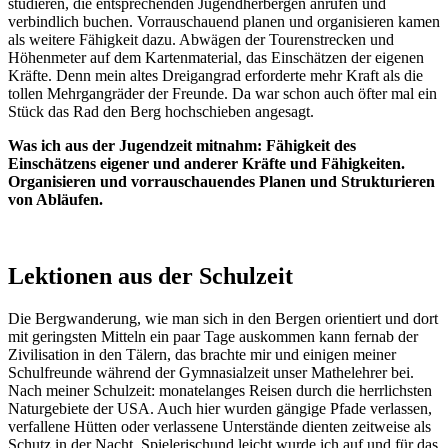
studieren, die entsprechenden Jugendherbergen anrufen und
verbindlich buchen. Vorrauschauend planen und organisieren kamen
als weitere Fähigkeit dazu. Abwägen der Tourenstrecken und
Höhenmeter auf dem Kartenmaterial, das Einschätzen der eigenen
Kräfte. Denn mein altes Dreigangrad erforderte mehr Kraft als die
tollen Mehrgangräder der Freunde. Da war schon auch öfter mal ein
Stück das Rad den Berg hochschieben angesagt.
Was ich aus der Jugendzeit mitnahm: Fähigkeit des
Einschätzens eigener und anderer Kräfte und Fähigkeiten.
Organisieren und vorrauschauendes Planen und Strukturieren
von Abläufen.
Lektionen aus der Schulzeit
Die Bergwanderung, wie man sich in den Bergen orientiert und dort
mit geringsten Mitteln ein paar Tage auskommen kann fernab der
Zivilisation in den Tälern, das brachte mir und einigen meiner
Schulfreunde während der Gymnasialzeit unser Mathelehrer bei.
Nach meiner Schulzeit: monatelanges Reisen durch die herrlichsten
Naturgebiete der USA. Auch hier wurden gängige Pfade verlassen,
verfallene Hütten oder verlassene Unterstände dienten zeitweise als
Schutz in der Nacht. Spielerischund leicht wurde ich auf und für das