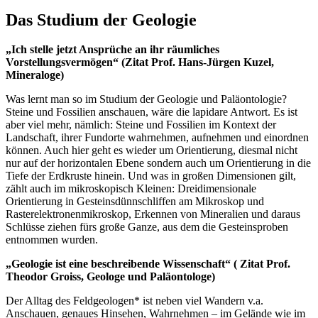
Das Studium der Geologie
„Ich stelle jetzt Ansprüche an ihr räumliches
Vorstellungsvermögen“ (Zitat Prof. Hans-Jürgen Kuzel,
Mineraloge)
Was lernt man so im Studium der Geologie und Paläontologie?
Steine und Fossilien anschauen, wäre die lapidare Antwort. Es ist
aber viel mehr, nämlich: Steine und Fossilien im Kontext der
Landschaft, ihrer Fundorte wahrnehmen, aufnehmen und einordnen
können. Auch hier geht es wieder um Orientierung, diesmal nicht
nur auf der horizontalen Ebene sondern auch um Orientierung in die
Tiefe der Erdkruste hinein. Und was in großen Dimensionen gilt,
zählt auch im mikroskopisch Kleinen: Dreidimensionale
Orientierung in Gesteinsdünnschliffen am Mikroskop und
Rasterelektronenmikroskop, Erkennen von Mineralien und daraus
Schlüsse ziehen fürs große Ganze, aus dem die Gesteinsproben
entnommen wurden.
„Geologie ist eine beschreibende Wissenschaft“ ( Zitat Prof.
Theodor Groiss, Geologe und Paläontologe)
Der Alltag des Feldgeologen* ist neben viel Wandern v.a.
Anschauen, genaues Hinsehen, Wahrnehmen – im Gelände wie im