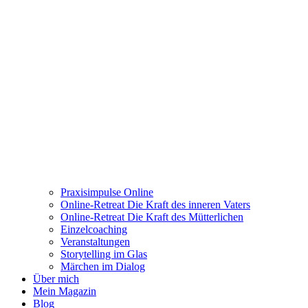
Praxisimpulse Online
Online-Retreat Die Kraft des inneren Vaters
Online-Retreat Die Kraft des Mütterlichen
Einzelcoaching
Veranstaltungen
Storytelling im Glas
Märchen im Dialog
Über mich
Mein Magazin
Blog